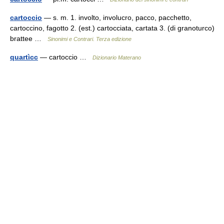
cartoccio
— s. m. 1. involto, involucro, pacco, pacchetto,
cartoccino, fagotto 2. (est.) cartocciata, cartata 3. (di granoturco)
brattee …
Sinonimi e Contrari. Terza edizione
quartìcc
— cartoccio …
Dizionario Materano