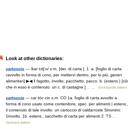
Look at other dictionaries:
cartoccio
— /kar tɔtʃ:o/ s.m. [der. di carta ]. 1. a. [foglio di carta
ravvolto in forma di cono, per mettervi dentro, per lo più, generi
alimentari] ▶◀ ‖ fagotto, involto, pacchetto, pacco. b. (estens.) [ciò
che in esso è contenuto: un c. di castagne ]… …
Enciclopedia Italiana
cartoccio
— car·tòc·cio s.m. CO 1a. foglio di carta avvolto a
forma di cono usato come contenitore, spec. per alimenti | estens.,
il contenuto di tale involto: un cartoccio di caldarroste Sinonimi:
1involto. 1b. estens., sacchetto di carta per alimenti 2. TS …
Dizionario italiano