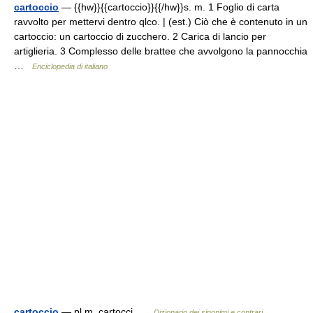
cartoccio
— {{hw}}{{cartoccio}}{{/hw}}s. m. 1 Foglio di carta
ravvolto per mettervi dentro qlco. | (est.) Ciò che è contenuto in un
cartoccio: un cartoccio di zucchero. 2 Carica di lancio per
artiglieria. 3 Complesso delle brattee che avvolgono la pannocchia
…
Enciclopedia di italiano
cartoccio
— pl.m. cartocci …
Dizionario dei sinonimi e contrari