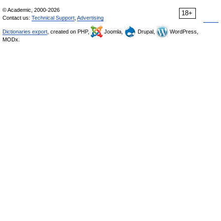
© Academic, 2000-2026
18+
Contact us:
Technical Support
,
Advertising
Dictionaries export
, created on PHP,
Joomla,
Drupal,
WordPress,
MODx.