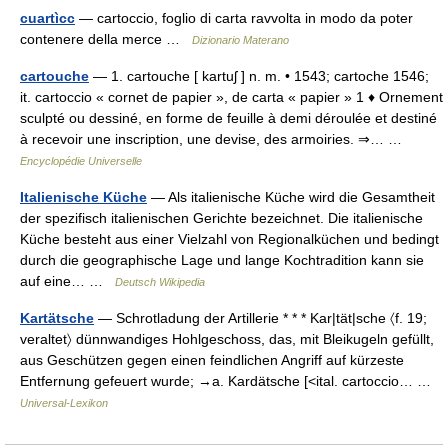
cuartìcc
— cartoccio, foglio di carta ravvolta in modo da poter
contenere della merce …
Dizionario Materano
cartouche
— 1. cartouche [ kartuʃ ] n. m. • 1543; cartoche 1546;
it. cartoccio « cornet de papier », de carta « papier » 1 ♦ Ornement
sculpté ou dessiné, en forme de feuille à demi déroulée et destiné
à recevoir une inscription, une devise, des armoiries. ⇒… …
Encyclopédie Universelle
Italienische Küche
— Als italienische Küche wird die Gesamtheit
der spezifisch italienischen Gerichte bezeichnet. Die italienische
Küche besteht aus einer Vielzahl von Regionalküchen und bedingt
durch die geographische Lage und lange Kochtradition kann sie
auf eine… …
Deutsch Wikipedia
Kartätsche
— Schrotladung der Artillerie * * * Kar|tät|sche 〈f. 19;
veraltet〉 dünnwandiges Hohlgeschoss, das, mit Bleikugeln gefüllt,
aus Geschützen gegen einen feindlichen Angriff auf kürzeste
Entfernung gefeuert wurde; →a. Kardätsche [<ital. cartoccio… …
Universal-Lexikon